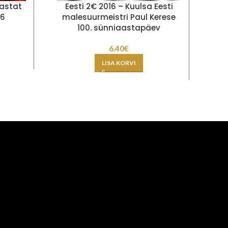
aastat
Eesti 2€ 2016 – Kuulsa Eesti
Ees
66
malesuurmeistri Paul Kerese
100. sünniaastapäev
6.40
€
LISA KORVI