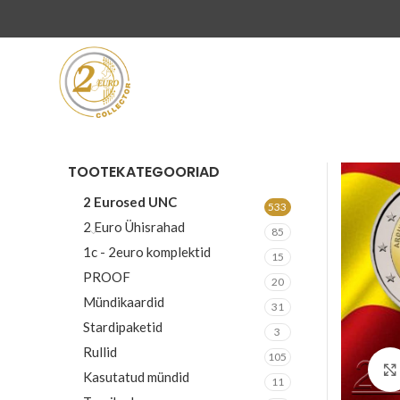
TOOTEKATEGOORIAD
2 Eurosed UNC
533
2 Euro Ühisrahad
85
1c - 2euro komplektid
15
PROOF
20
Mündikaardid
31
Stardipaketid
3
Rullid
105
Kasutatud mündid
11