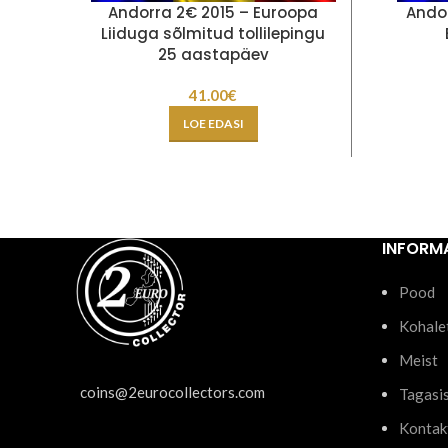
Andorra 2€ 2015 – Euroopa
Andor
Liiduga sõlmitud tollilepingu
25 aastapäev
41.00
€
LOE EDASI
INFORM
Pood
Kohale
Meist
coins@2eurocollectors.com
Tagasi
Kontak