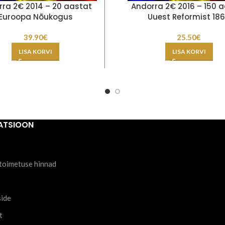
ra 2€ 2014 – 20 aastat
Andorra 2€ 2016 – 150 
Euroopa Nõukogus
Uuest Reformist 18
39.90
€
25.50
€
LISA KORVI
LISA KORVI
ATSIOON
toimetuse hinnad
side
t