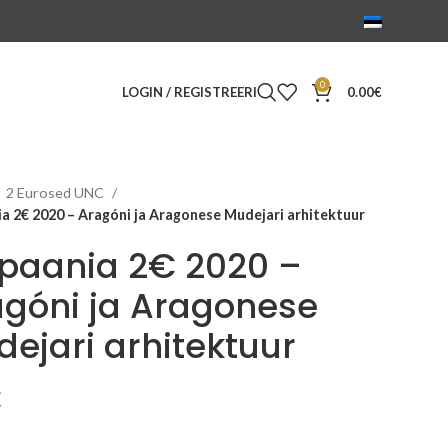
0
LOGIN / REGISTREERI
0.00
€
2 Eurosed UNC
a 2€ 2020 – Aragóni ja Aragonese Mudejari arhitektuur
spaania 2€ 2020 –
góni ja Aragonese
ejari arhitektuur
€