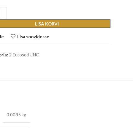
LISA KORVI
le
Lisa soovidesse
ria:
2 Eurosed UNC
0.0085 kg