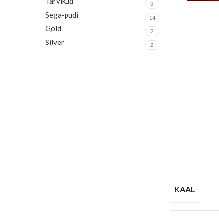
Tarvikud
3
Sega-pudi
14
Gold
2
Silver
2
KAAL