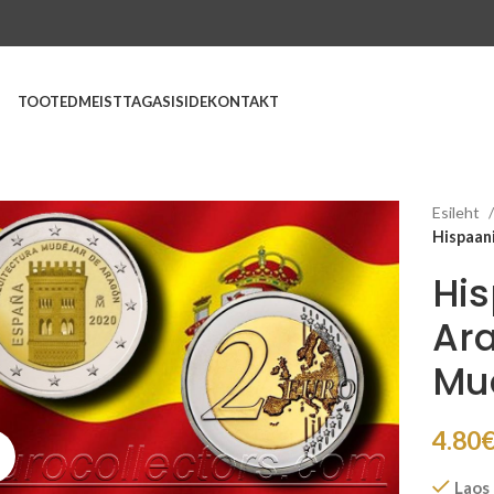
TOOTED
MEIST
TAGASISIDE
KONTAKT
Esileht
Hispaani
Hi
Ara
Mud
4.80
Suurenda
Laos