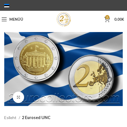
0
MENÜÜ
0.00
€
Suurenda
Esileht
2 Eurosed UNC