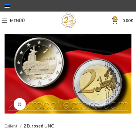
0
MENÜÜ
0.00
€
Suurenda
Esileht
2 Eurosed UNC