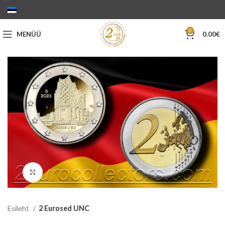
0
MENÜÜ
0.00
€
Suurenda
Esileht
2 Eurosed UNC