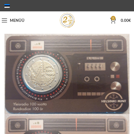
0
MENÜÜ
0.00
€