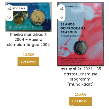
LAOST OTSAS
Kreeka mündikaart
2004 – Ateena
olümpiamängud 2004
13.50
€
LOE EDASI
Portugal 2€ 2022 – 35
aastat Erasmuse
programmi
(mündikaart)
15.60
€
LISA KORVI