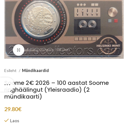
Suurenda
Esileht
Mündikaardid
Soome 2€ 2026 – 100 aastat Soome
ringhäälingut (Yleisraadio) (2
mündikaarti)
29.80
€
Laos