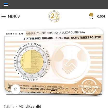
0
MENÜÜ
0.00
€
LAOST OTSAS
Suurenda
Esileht
Mündikaardid