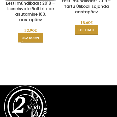
Eesti mündikaart 2019 –
Eesti mündikaart 2018 –
Tartu Ülikooli sajanda
Iseseisvate Balti riikide
aastapäev
asutamise 100.
aastapäev
18.60
€
LOE EDASI
22.90
€
LISA KORVI