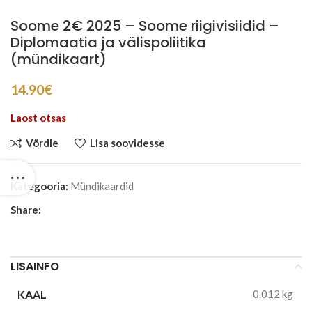
Soome 2€ 2025 – Soome riigivisiidid –
Diplomaatia ja välispoliitika
(mündikaart)
14.90
€
Laost otsas
Võrdle
Lisa soovidesse
Kategooria:
Mündikaardid
Share:
LISAINFO
KAAL
0.012 kg