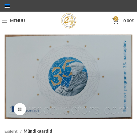
0
MENÜÜ
0.00
€
Suurenda
Esileht
Mündikaardid