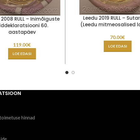
Leedu 2019 RULL – Sutar
 2008 RULL – Inimõiguste
(Leedu mitmeosalised l
lddeklaratsiooni 60.
aastapäev
70.00
€
119.00
€
LOE EDASI
LOE EDASI
ATSIOON
toimetuse hinnad
side