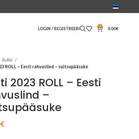
0
LOGIN / REGISTREERI
0.00
€
Rullid
23 ROLL – Eesti rahvuslind – suitsupääsuke
ti 2023 ROLL – Eesti
vuslind –
itsupääsuke
0
€