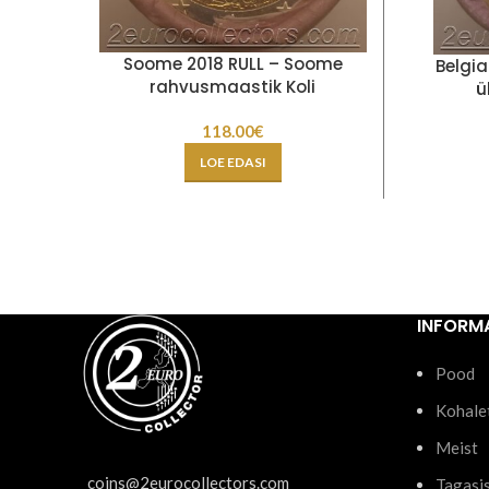
Soome 2018 RULL – Soome
Belgia
rahvusmaastik Koli
ü
118.00
€
LOE EDASI
INFORM
Pood
Kohale
Meist
coins@2eurocollectors.com
Tagasi