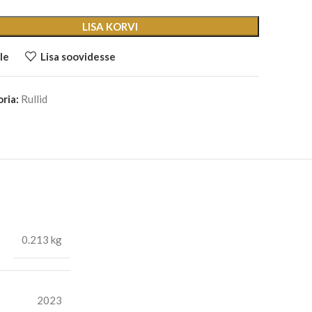
LISA KORVI
le
Lisa soovidesse
ria:
Rullid
0.213 kg
2023