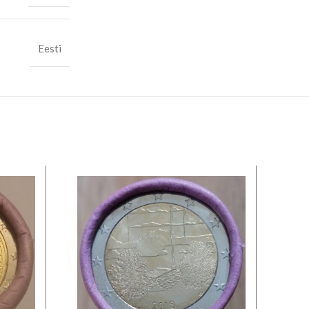
Eesti
LA