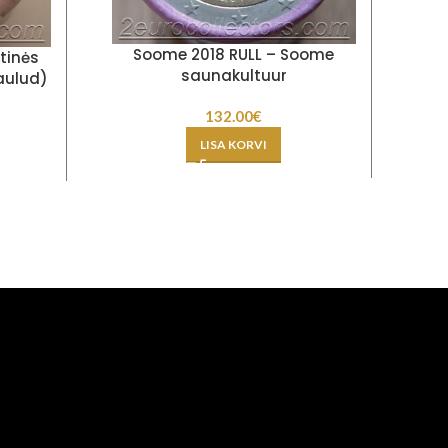
Soome 2018 RULL – Soome
tinės
saunakultuur
aulud)
Br
132.00
€
LISA KORVI