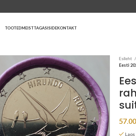
TOOTED
MEIST
TAGASISIDE
KONTAKT
Esileht
Eesti 20
Ees
rah
su
57.0
Laos