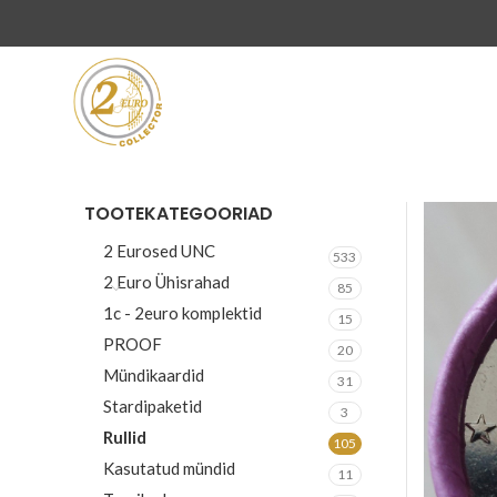
TOOTEKATEGOORIAD
2 Eurosed UNC
533
2 Euro Ühisrahad
85
1c - 2euro komplektid
15
PROOF
20
Mündikaardid
31
Stardipaketid
3
Rullid
105
Kasutatud mündid
11