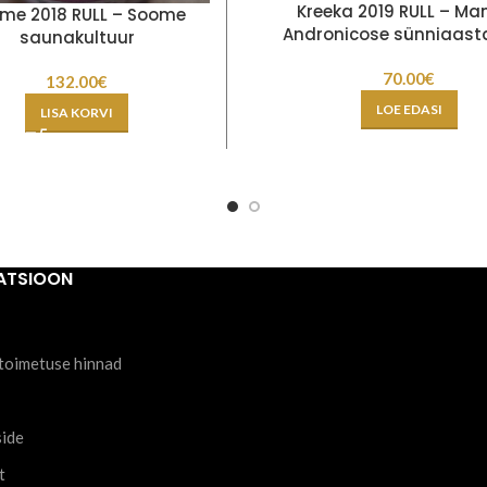
Kreeka 2019 RULL – Man
me 2018 RULL – Soome
Andronicose sünniaast
saunakultuur
70.00
€
132.00
€
LOE EDASI
LISA KORVI
ATSIOON
toimetuse hinnad
side
t