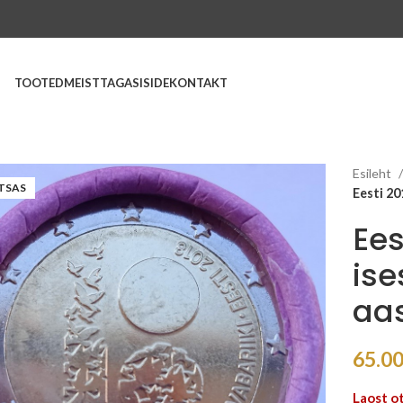
TOOTED
MEIST
TAGASISIDE
KONTAKT
Esileht
TSAS
Eesti 20
Ees
ise
aa
65.0
Laost o