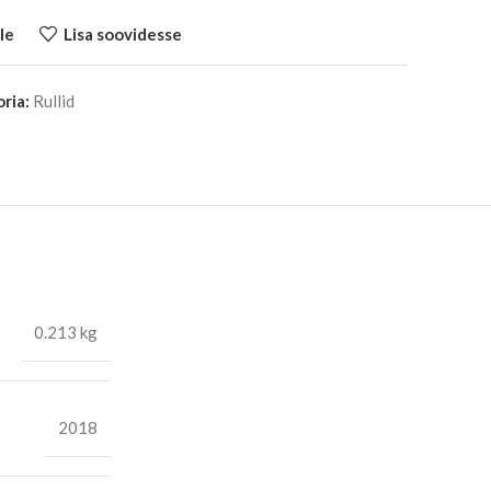
le
Lisa soovidesse
ria:
Rullid
0.213 kg
2018