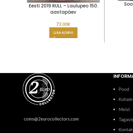
Soo
Eesti 2019 RULL – Laulupeo 150.
aastapäev
72.00
€
LISA KORVI
INFORM
Pood
Kohale
Meist
coins@2eurocollectors.com
Tagasi
Kontak