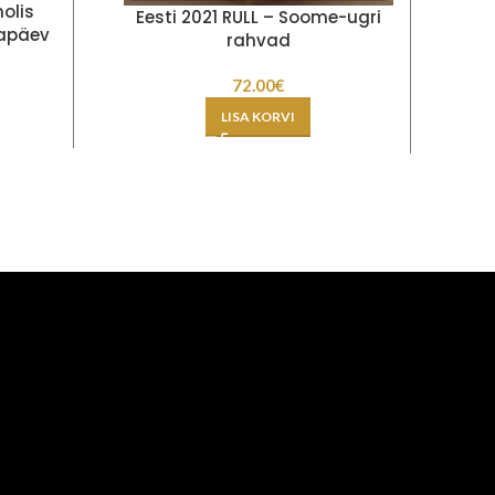
olis
K
Eesti 2021 RULL – Soome-ugri
apäev
rahvad
72.00
€
LISA KORVI