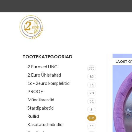
TOOTEKATEGOORIAD
LAOST O
2 Eurosed UNC
533
2 Euro Ühisrahad
85
1c - 2euro komplektid
15
PROOF
20
Mündikaardid
31
Stardipaketid
3
Rullid
105
Kasutatud mündid
11