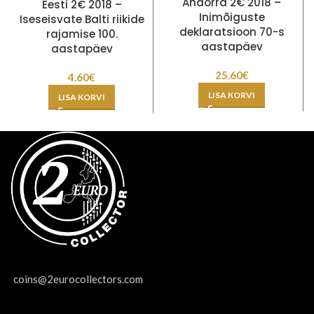
Andorra 2€ 2018 –
Eesti 2€ 2018 –
Inimõiguste
Iseseisvate Balti riikide
deklaratsioon 70-s
rajamise 100.
aastapäev
aastapäev
25.60
€
4.60
€
LISA KORVI
LISA KORVI
coins@2eurocollectors.com