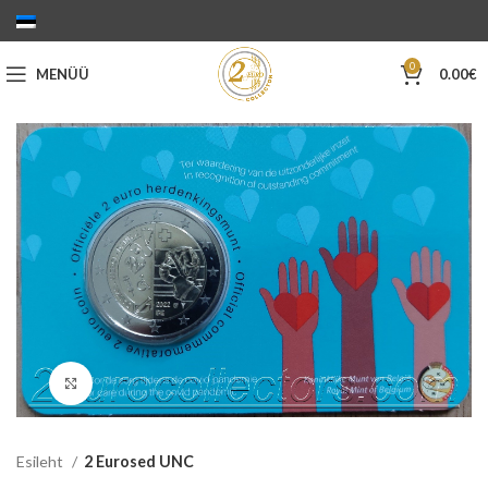
0
MENÜÜ
0.00
€
Suurenda
Esileht
2 Eurosed UNC