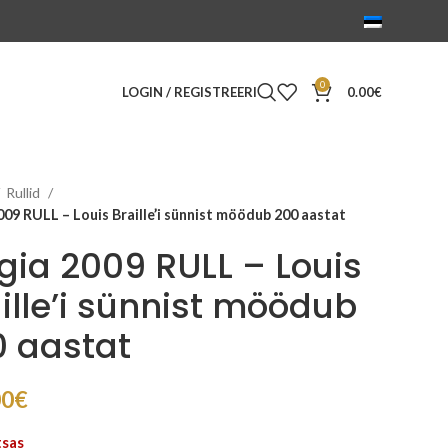
0
LOGIN / REGISTREERI
0.00
€
Rullid
009 RULL – Louis Braille’i sünnist möödub 200 aastat
gia 2009 RULL – Louis
ille’i sünnist möödub
 aastat
00
€
tsas