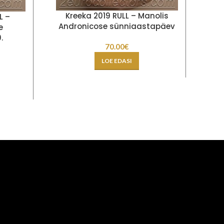
L
Kreeka 2019 RULL – Manolis
L –
Andronicose sünniaastapäev
e
.
70.00
€
LOE EDASI