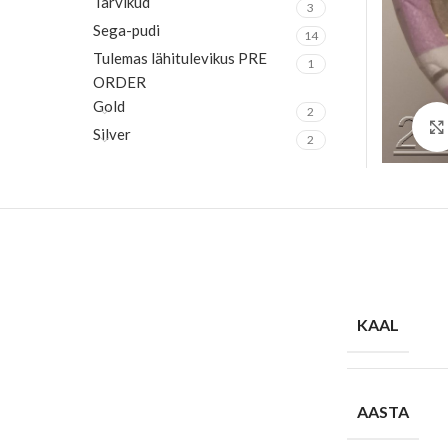
Tarvikud
3
Sega-pudi
14
Tulemas lähitulevikus PRE
1
ORDER
Gold
2
Silver
2
KAAL
AASTA