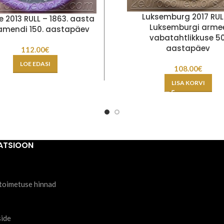
Luksemburg 2017 RUL
 2013 RULL – 1863. aasta
Luksemburgi arme
amendi 150. aastapäev
vabatahtlikkuse 50
aastapäev
112.00
€
LOE EDASI
108.00
€
LISA KORVI
ATSIOON
toimetuse hinnad
side