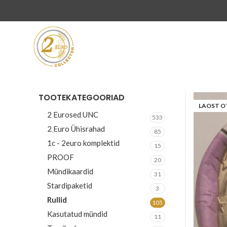
TOOTEKATEGOORIAD
LAOST O
2 Eurosed UNC
533
2 Euro Ühisrahad
85
1c - 2euro komplektid
15
PROOF
20
Mündikaardid
31
Stardipaketid
3
Rullid
105
Kasutatud mündid
11