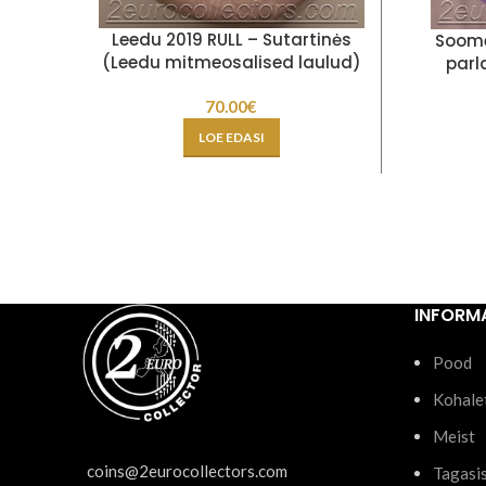
Leedu 2019 RULL – Sutartinės
Soome
(Leedu mitmeosalised laulud)
parl
70.00
€
LOE EDASI
INFORM
Pood
Kohale
Meist
coins@2eurocollectors.com
Tagasi