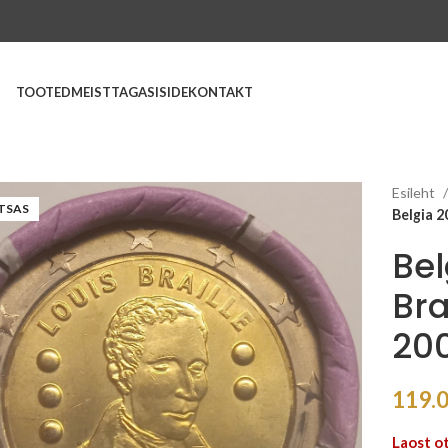
TOOTED
MEIST
TAGASISIDE
KONTAKT
Esileht
TSAS
Belgia 2
Bel
Bra
200
119.
Laost o