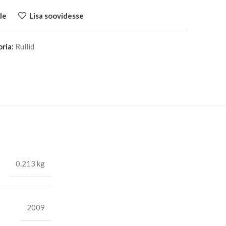
le
Lisa soovidesse
ria:
Rullid
0.213 kg
2009