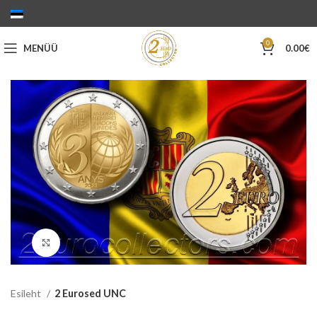
0
MENÜÜ
0.00
€
Suurenda
Esileht
2 Eurosed UNC